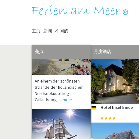
主页
新闻
不同的
亮点
月度酒店
An einem der schönsten
Strände der holländischer
Nordseeküste liegt
Callantsoog.…
mehr
Hotel Inselfriede
de