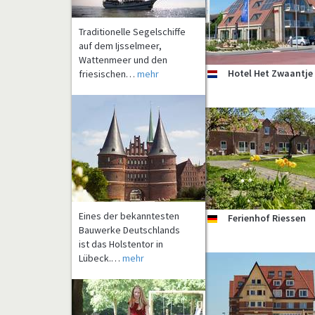
Traditionelle Segelschiffe
auf dem Ijsselmeer,
Wattenmeer und den
friesischen…
mehr
Hotel Het Zwaantje
nl
Eines der bekanntesten
Ferienhof Riessen
de
Bauwerke Deutschlands
ist das Holstentor in
Lübeck.…
mehr