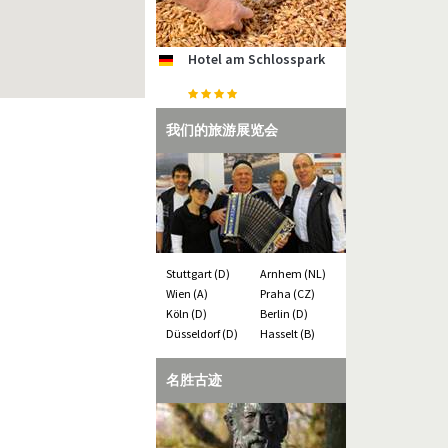
Hotel am Schlosspark
Hotel Inselfriede
Hotel Aquamarin
Ferienanlage ZUM KNIRK
NAUPAR - Nautische
de
de
de
de
nl
Strandhäuser am
Partner
de
Leuchtturm
我们的旅游展览会
Stuttgart (D)
Arnhem (NL)
Wien (A)
Praha (CZ)
Köln (D)
Berlin (D)
Düsseldorf (D)
Hasselt (B)
名胜古迹