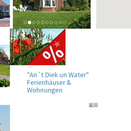
de
"An´t Diek un Water"
Ferienhäuser &
Wohnungen
返回