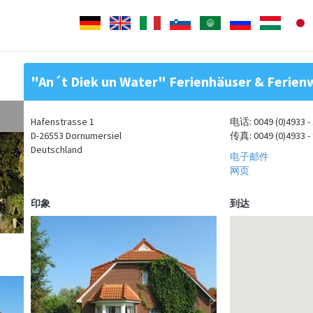
Deutsch
English
Italiano
Slovenščina
Arabisch
Pусский
Magyar
"An´t Diek un Water" Ferienhäuser & Feri
Hafenstrasse 1
电话: 0049 (0)4933 - 
D-26553 Dornumersiel
传真: 0049 (0)4933 - 
Deutschland
电子邮件
网页
印象
到达