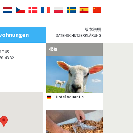
Japanisch
Nederlands
Česky
Dansk
Français
Polski
Svenska
Español
Chinesisch
版本说明
enwohnungen
DATENSCHUTZERKLÄRUNG
报价
17 65
91 43 32
Hotel Aquantis
Ostseehotel Dierhagen
Hotel Villa Weststrand
Strandhotel Bene
"An´t Diek un Water"
Gästehaus Uthörn
Zimmervermittlung
de
de
de
de
de
de
de
Ferienhäuser &
Ahrenshooper Ferien
Wohnungen