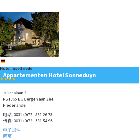
Ferien am Meer und Urlaub in den Bergen gleichzeitig? Ist möglich, in
der…
mehr
de
Hotel Inselfriede
Appartementen Hotel Sonneduyn
Mögen Sie die roten Nasen? Dann sind Sie bei unserem Ferien am
Meer Partner, dem…
mehr
Julianalaan 3
NL-1865 BG Bergen aan Zee
Niederlande
电话: 0031 (0)72 - 581 26 75
传真: 0031 (0)72 - 581 54 96
电子邮件
网页