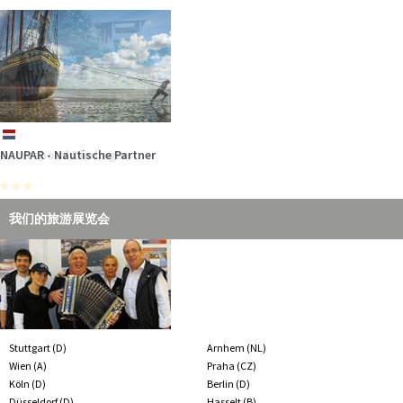
den Dierhäger…
mehr
nl
de
de
de
de
de
NAUPAR - Nautische Partner
Ostseehotel Dierhagen
Ferienanlage ZUM KNIRK
Gästehaus Uthörn
Hotel am Schlosspark
Strandhäuser am Leuchtturm
Das Marine-Ehrenmal als Gedenkstätte und Mahnmal gehört zum
Besucherprogramm in…
mehr
我们的旅游展览会
Stuttgart (D)
Arnhem (NL)
Wien (A)
Praha (CZ)
Köln (D)
Berlin (D)
Düsseldorf (D)
Hasselt (B)