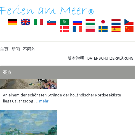
Deutsch
English
Italiano
Slovenščina
Arabisch
Pусский
Magyar
Japanisch
Nederla
Dansk
Français
Polski
Svenska
Español
主页
新闻
不同的
版本说明
DATENSCHUTZERKLÄRUNG
亮点
An einem der schönsten Strände der holländischer Nordseeküste
liegt Callantsoog.…
mehr