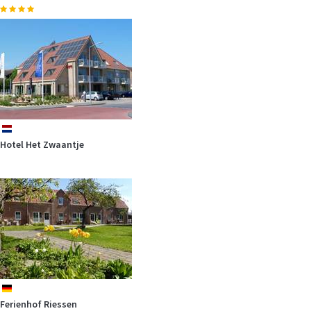
Eines der bekanntesten Bauwerke Deutschlands ist das Holstentor in
Lübeck.…
mehr
nl
Hotel Het Zwaantje
Machen Sie Urlaub im U-Boot bei unserem Ferien am Meer Partner in
Neukamp auf…
mehr
de
Ferienhof Riessen