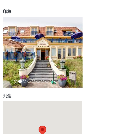
Ferien am Meer anders erleben. Eine der seltenen
Schiffsüberführungen sollten…
mehr
印象
Hunde lieben die Strände der Lübecker Bucht! Unsere maritimen
Strandhäuser am…
mehr
到达