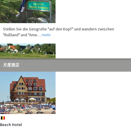
Stellen Sie die Geografie "auf den Kopf" und wandern zwischen
"Rußland" und "Ame…
mehr
月度酒店
In den Ferien bei unserem Partner - der Gebietsgemeinschaft Grünes
Binnenland -…
mehr
be
Beach Hotel