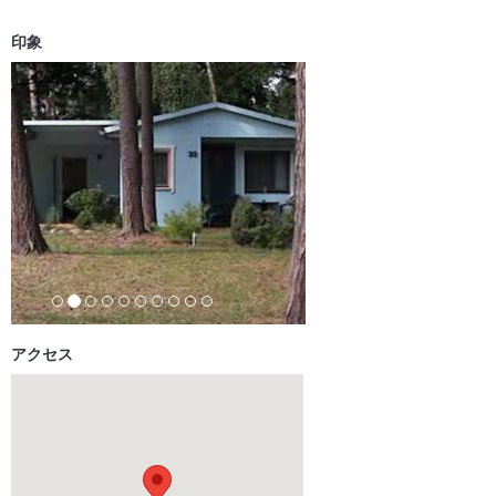
印象
アクセス
So malte der berühmte Pieter Mondriaan die Mühle von Domburg.
Verbringen Sie…
mehr