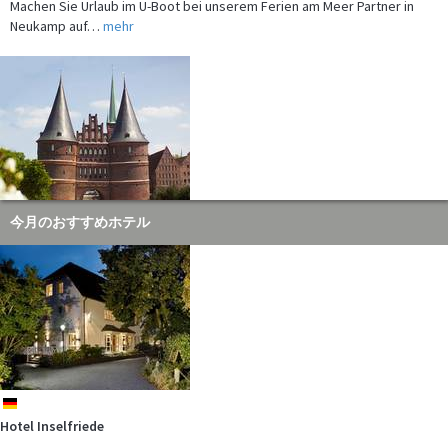
Neukamp auf…
mehr
Eines der bekanntesten Bauwerke Deutschlands ist das Holstentor in
今月のおすすめホテル
Lübeck.…
mehr
de
Hotel Inselfriede
In der Nähe unseres Ferien am Meer-Partners, dem allseits