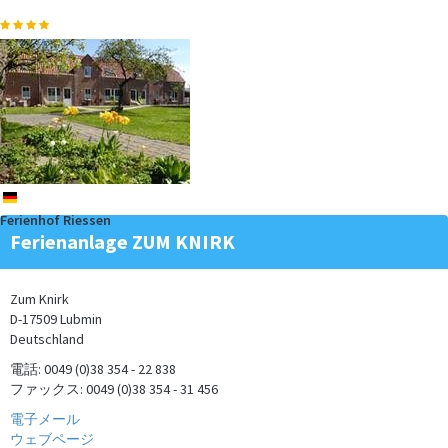
de
Ferienhof Riessen
Etwas finden ist immer etwas Besonderes und einen Bernstein am
Ferienanlage ZUM KNIRK
endlosen Strand…
mehr
Zum Knirk
D-17509 Lubmin
Deutschland
電話: 0049 (0)38 354 - 22 838
ファックス: 0049 (0)38 354 - 31 456
電子メール
Traditionelle Segelschiffe auf dem Ijsselmeer, Wattenmeer und den
ウェブページ
friesischen…
mehr