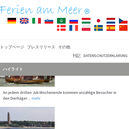
Deutsch
English
Italiano
Slovenščina
Arabisch
Pусский
Magyar
Japanisch
Nederla
Dansk
Français
Polski
Svenska
Español
トップページ
プレスリリース
その他
刊記
DATENSCHUTZERKLÄRUNG
ハイライト
An jedem dritten Juli-Wochenende kommen unzählige Besucher in
den Dierhäger…
mehr