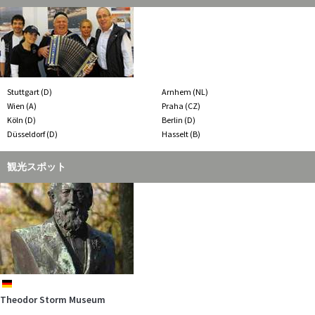
Hunde lieben die Strände der Lübecker Bucht! Unsere maritimen
Strandhäuser am…
mehr
Stuttgart (D)
Arnhem (NL)
Wien (A)
Praha (CZ)
Köln (D)
Berlin (D)
Düsseldorf (D)
Hasselt (B)
観光スポット
Stellen Sie die Geografie "auf den Kopf" und wandern zwischen
"Rußland" und "Ame…
mehr
de
de
de
de
de
de
de
de
de
de
de
de
de
nl
de
de
de
Auswandererhaus
Theodor Storm Museum
Ocean Wave
Kunsthalle Emden
Kugelbake
Wasserschloss Mellenthin
Mönchguter Museen
Tauchgondel
Fischerstube
Deutsches Bernsteinmuseum
Pfarrwitwenhaus
Emssperrwerk
Alte Seilerei
Zuiderzeemuseum
BLUMENREICH Blumenhalle & Gartenpark
Danewerk und Danewerkmuseum
Magister Troels ARNKIELPARK