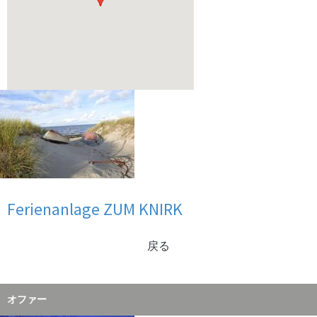
In den Ferien bei unserem Partner - der Gebietsgemeinschaft Grünes
Binnenland -…
mehr
de
Ferienanlage ZUM KNIRK
戻る
Mögen Sie die roten Nasen? Dann sind Sie bei unserem Ferien am
Meer Partner, dem…
mehr
オファー