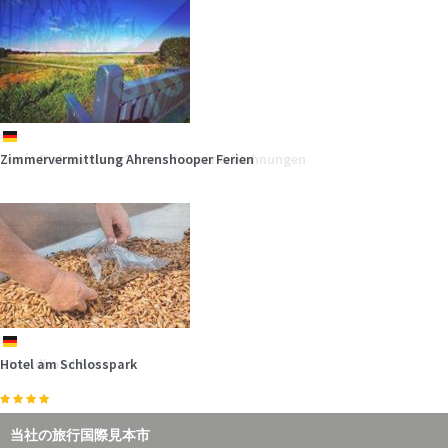
Ferien am Meer anders erleben. Eine der seltenen
Schiffsüberführungen sollten…
mehr
de
de
de
de
de
de
nl
Zimmervermittlung Ahrenshooper Ferien
"An´t Diek un Water" Ferienhäuser & Wohnungen
Ostseehotel Dierhagen
Strandhäuser am Leuchtturm
Ferienanlage ZUM KNIRK
Hotel Inselfriede
NAUPAR - Nautische Partner
Kunst und Kultur reichen sich bei unserem Ferien am Meer Partner an
de
de
de
de
de
de
der Ostsee,…
mehr
Hotel am Schlosspark
Strandhotel Bene
Hotel Aquantis
Gästehaus Uthörn
Hotel Villa Weststrand
Hotel Aquamarin
当社の旅行国際見本市