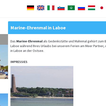
Deutsch
English
Italiano
Slovenščina
Arabisch
Pусский
Magyar
Marine-Ehrenmal in Laboe
Das
Marine-Ehrenmal
als Gedenkstätte und Mahnmal gehört zum 
Laboe während Ihres Urlaubs bei unserem Ferien am Meer Partner,
in Laboe an der Ostsee.
IMPRESSIES