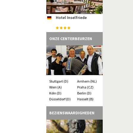
Hotel Inselfriede
Strandhotel Bene
Zimmervermittlung
Gästehaus Uthörn
Hotel Aquantis
de
de
de
de
de
Hotel Villa Weststrand
Ahrenshooper Ferien
de
ONZE CENTERBEURZEN
Stuttgart (D)
Arnhem (NL)
Wien (A)
Praha (CZ)
Köln (D)
Berlin (D)
Düsseldorf (D)
Hasselt (B)
BEZIENSWAARDIGHEDEN