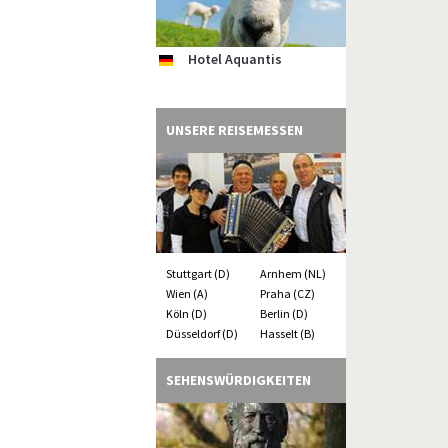
Hotel Aquantis
Hotel Inselfriede
Gästehaus Uthörn
"An´t Diek un Water"
Hotel am Schlosspark
NAUPAR - Nautische
de
de
de
de
de
nl
Ferienhäuser &
Partner
Wohnungen
UNSERE REISEMESSEN
Stuttgart (D)
Arnhem (NL)
Wien (A)
Praha (CZ)
Köln (D)
Berlin (D)
Düsseldorf (D)
Hasselt (B)
SEHENSWÜRDIGKEITEN