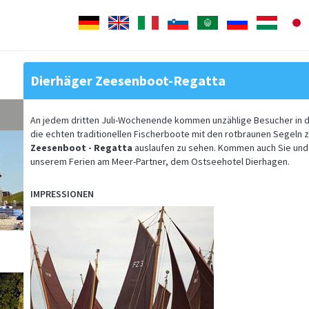
Deutsch
English
Italiano
Slovenščina
Arabisch
Pусский
Magyar
Dierhäger Zeesenboot-Regatta
An jedem dritten Juli-Wochenende kommen unzählige Besucher in d
die echten traditionellen Fischerboote mit den rotbraunen Segeln 
Zeesenboot - Regatta
auslaufen zu sehen. Kommen auch Sie und
unserem Ferien am Meer-Partner, dem Ostseehotel Dierhagen.
IMPRESSIONEN