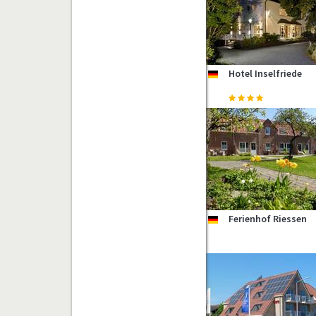
Hotel Inselfriede
de
Ferienhof Riessen
de