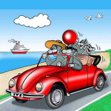
Die „Erlebnisgolfanlage“ direkt neben dem „Blumenreich“ bietet
Spiel, Spannung…
mehr
So malte der berühmte Pieter Mondriaan die Mühle von Domburg.
Verbringen Sie…
mehr