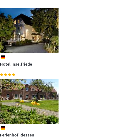
In den Ferien bei unserem Partner - der Gebietsgemeinschaft Grünes
Binnenland -…
mehr
de
Hotel Inselfriede
In der Nähe unseres Ferien am Meer-Partners, dem allseits
bekannten…
mehr
de
Ferienhof Riessen