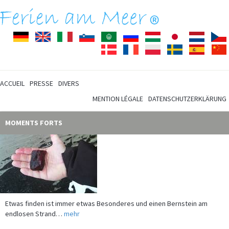
Deutsch
English
Italiano
Slovenščina
Arabisch
Pусский
Magyar
Japanisch
Nederla
Dansk
Français
Polski
Svenska
Español
ACCUEIL
PRESSE
DIVERS
MENTION LÉGALE
DATENSCHUTZERKLÄRUNG
MOMENTS FORTS
Etwas finden ist immer etwas Besonderes und einen Bernstein am
endlosen Strand…
mehr