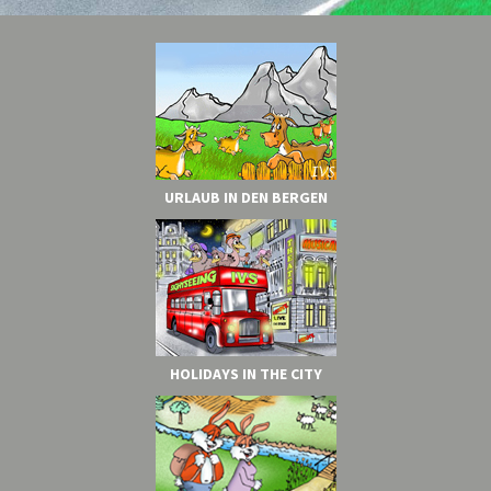
An jedem dritten Juli-Wochenende kommen unzählige Besucher in
den Dierhäger…
mehr
URLAUB IN DEN BERGEN
HOLIDAYS IN THE CITY
Verbringen Sie einen schönen Familien-Urlaub an der holländischen
Küste in den…
mehr