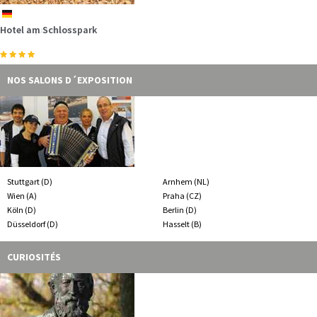
de
de
de
de
de
de
Hotel am Schlosspark
Hotel Aquamarin
Ostseehotel Dierhagen
Hotel Villa Weststrand
Strandhotel Bene
"An´t Diek un Water" Ferienhäuser & Wohnungen
An einem der schönsten Strände der holländischer Nordseeküste
liegt Callantsoog.…
mehr
NOS SALONS D´EXPOSITION
Stuttgart (D)
Arnhem (NL)
Wien (A)
Praha (CZ)
Eines der bekanntesten Bauwerke Deutschlands ist das Holstentor in
Köln (D)
Berlin (D)
Lübeck.…
mehr
Düsseldorf (D)
Hasselt (B)
CURIOSITÉS