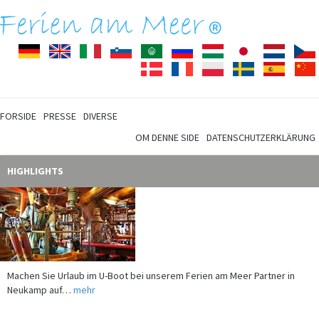
Deutsch
English
Italiano
Slovenščina
Arabisch
Pусский
Magyar
Japanisch
Nederla
Dansk
Français
Polski
Svenska
Español
FORSIDE
PRESSE
DIVERSE
OM DENNE SIDE
DATENSCHUTZERKLÄRUNG
HIGHLIGHTS
Machen Sie Urlaub im U-Boot bei unserem Ferien am Meer Partner in
Neukamp auf…
mehr