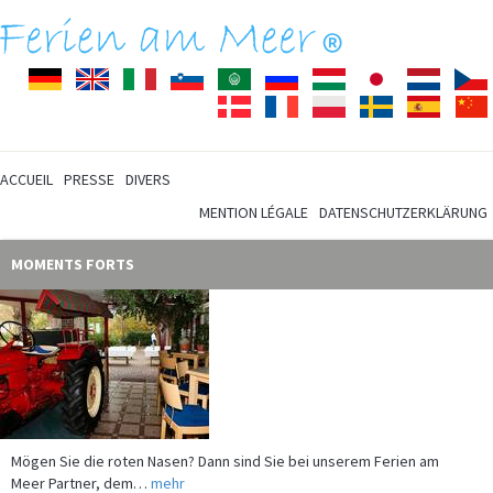
Deutsch
English
Italiano
Slovenščina
Arabisch
Pусский
Magyar
Japanisch
Nederla
Dansk
Français
Polski
Svenska
Español
ACCUEIL
PRESSE
DIVERS
MENTION LÉGALE
DATENSCHUTZERKLÄRUNG
MOMENTS FORTS
Mögen Sie die roten Nasen? Dann sind Sie bei unserem Ferien am
Meer Partner, dem…
mehr