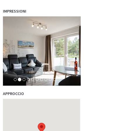
der…
mehr
IMPRESSIONI
Mögen Sie die roten Nasen? Dann sind Sie bei unserem Ferien am
Meer Partner, dem…
mehr
APPROCCIO
Traditionelle Segelschiffe auf dem Ijsselmeer, Wattenmeer und den
friesischen…
mehr