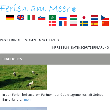
Deutsch
English
Italiano
Slovenščina
Arabisch
Pусский
Magyar
Japanisch
Nederla
Dansk
Français
Polski
Svenska
Español
PAGINA INIZIALE
STAMPA
MISCELLANEO
IMPRESSUM
DATENSCHUTZERKLÄRUNG
HIGHLIGHTS
In den Ferien bei unserem Partner - der Gebietsgemeinschaft Grünes
Binnenland -…
mehr