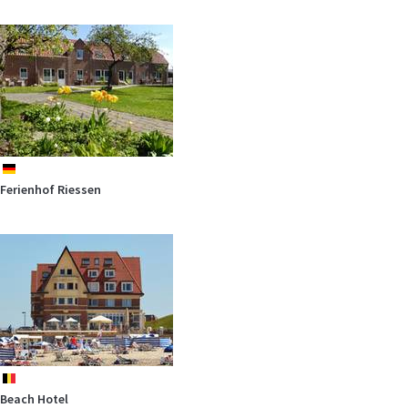
Machen Sie Urlaub im U-Boot bei unserem Ferien am Meer Partner in
Neukamp auf…
mehr
de
Ferienhof Riessen
In der Nähe unseres Ferien am Meer-Partners, dem allseits
bekannten…
mehr
be
Beach Hotel