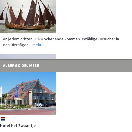
An jedem dritten Juli-Wochenende kommen unzählige Besucher in
den Dierhäger…
mehr
ALBERGO DEL MESE
Das Marine-Ehrenmal als Gedenkstätte und Mahnmal gehört zum
Besucherprogramm in…
mehr
nl
Hotel Het Zwaantje