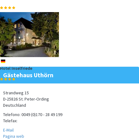
An einem der schönsten Strände der holländischer Nordseeküste
liegt Callantsoog.…
mehr
de
Hotel Inselfriede
Ferien am Meer anders erleben. Eine der seltenen
Gästehaus Uthörn
Schiffsüberführungen sollten…
mehr
Strandweg 15
D-25826 St. Peter-Ording
Deutschland
Telefono: 0049 (0)170 - 28 49 199
Telefax:
E-Mail
Pagina web
Ferien am Meer und Urlaub in den Bergen gleichzeitig? Ist möglich, in