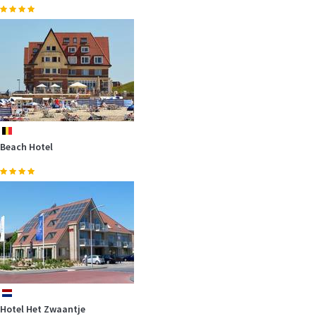
Traditionelle Segelschiffe auf dem Ijsselmeer, Wattenmeer und den
friesischen…
mehr
be
Beach Hotel
Mögen Sie die roten Nasen? Dann sind Sie bei unserem Ferien am
Meer Partner, dem…
mehr
nl
Hotel Het Zwaantje