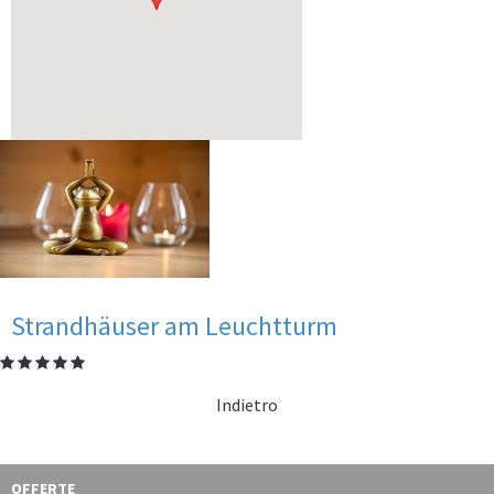
So malte der berühmte Pieter Mondriaan die Mühle von Domburg.
Verbringen Sie…
mehr
de
Strandhäuser am Leuchtturm
Die „Erlebnisgolfanlage“ direkt neben dem „Blumenreich“ bietet
Indietro
Spiel, Spannung…
mehr
OFFERTE