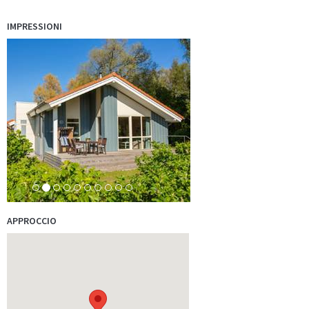
IMPRESSIONI
In der Nähe unseres Ferien am Meer-Partners, dem allseits
bekannten…
mehr
Ferien am Meer anders erleben. Eine der seltenen
Schiffsüberführungen sollten…
mehr
APPROCCIO