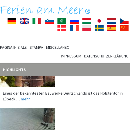
Deutsch
English
Italiano
Slovenščina
Arabisch
Pусский
Magyar
Japanisch
Nederla
Dansk
Français
Polski
Svenska
Español
PAGINA INIZIALE
STAMPA
MISCELLANEO
IMPRESSUM
DATENSCHUTZERKLÄRUNG
HIGHLIGHTS
Eines der bekanntesten Bauwerke Deutschlands ist das Holstentor in
Lübeck.…
mehr