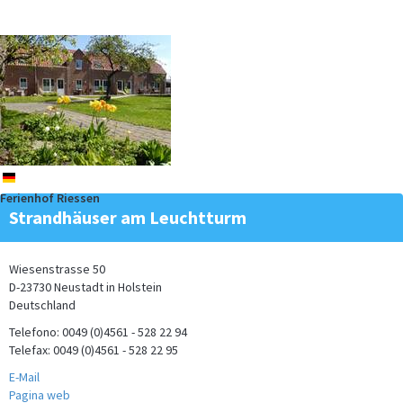
An einem der schönsten Strände der holländischer Nordseeküste
liegt Callantsoog.…
mehr
de
Ferienhof Riessen
Strandhäuser am Leuchtturm
Hunde lieben die Strände der Lübecker Bucht! Unsere maritimen
Strandhäuser am…
mehr
Wiesenstrasse 50
D-23730 Neustadt in Holstein
Deutschland
Telefono: 0049 (0)4561 - 528 22 94
Telefax: 0049 (0)4561 - 528 22 95
E-Mail
Pagina web