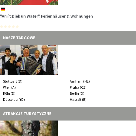
de
de
de
de
de
de
"An´t Diek un Water" Ferienhäuser & Wohnungen
Strandhäuser am Leuchtturm
Hotel Aquantis
Ferienanlage ZUM KNIRK
Hotel am Schlosspark
Hotel Inselfriede
NASZE TARGOWE
Stuttgart (D)
Arnhem (NL)
Wien (A)
Praha (CZ)
Köln (D)
Berlin (D)
Düsseldorf (D)
Hasselt (B)
ATRAKCJE TURYSTYCZNE