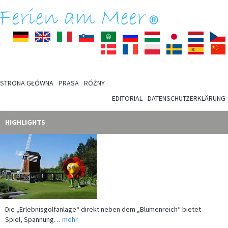
Deutsch
English
Italiano
Slovenščina
Arabisch
Pусский
Magyar
Japanisch
Nederla
Dansk
Français
Polski
Svenska
Español
STRONA GŁÓWNA
PRASA
RÓŻNY
EDITORIAL
DATENSCHUTZERKLÄRUNG
HIGHLIGHTS
Die „Erlebnisgolfanlage“ direkt neben dem „Blumenreich“ bietet
Spiel, Spannung…
mehr