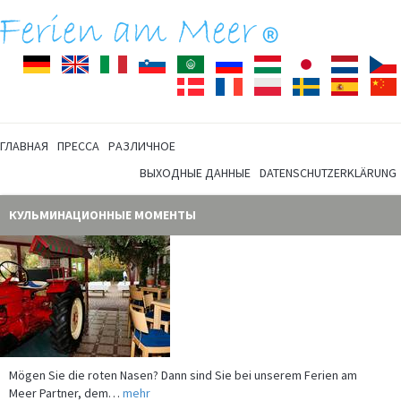
Deutsch
English
Italiano
Slovenščina
Arabisch
Pусский
Magyar
Japanisch
Nederla
Dansk
Français
Polski
Svenska
Español
ГЛАВНАЯ
ПРЕССА
PАЗЛИЧНОЕ
ВЫХОДНЫЕ ДАННЫЕ
DATENSCHUTZERKLÄRUNG
КУЛЬМИНАЦИОННЫЕ МОМЕНТЫ
Mögen Sie die roten Nasen? Dann sind Sie bei unserem Ferien am
Meer Partner, dem…
mehr