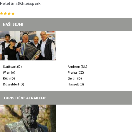
Hotel am Schlosspark
Hotel Villa Weststrand
NAUPAR - Nautische Partner
Strandhotel Bene
Zimmervermittlung Ahrenshooper Ferien
Ostseehotel Dierhagen
NAŠI SEJMI
Stuttgart (D)
Arnhem (NL)
Wien (A)
Praha (CZ)
Köln (D)
Berlin (D)
Düsseldorf (D)
Hasselt (B)
TURISTIČNE ATRAKCIJE