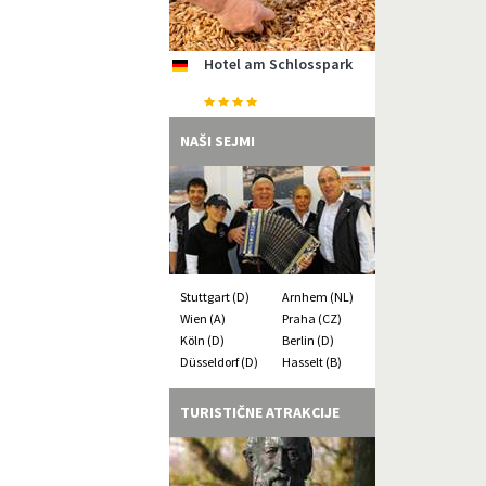
Hotel am Schlosspark
Strandhotel Bene
Hotel Aquamarin
Ostseehotel Dierhagen
Hotel Inselfriede
de
de
de
de
de
Gästehaus Uthörn
de
NAŠI SEJMI
Stuttgart (D)
Arnhem (NL)
Wien (A)
Praha (CZ)
Köln (D)
Berlin (D)
Düsseldorf (D)
Hasselt (B)
TURISTIČNE ATRAKCIJE