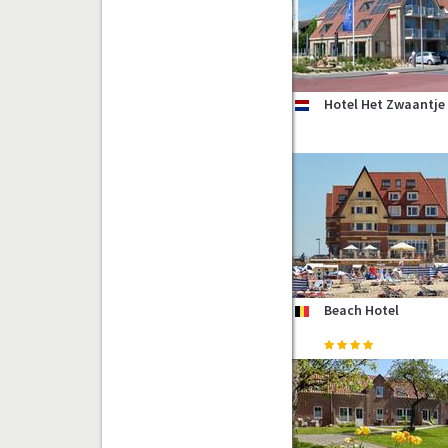
Hotel Het Zwaantje
nl
Beach Hotel
be