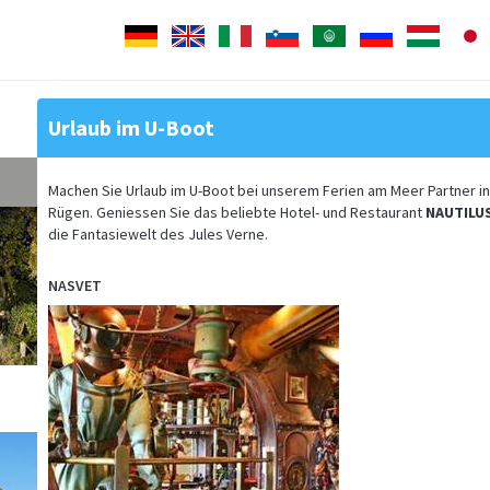
Deutsch
English
Italiano
Slovenščina
Arabisch
Pусский
Magyar
Urlaub im U-Boot
Machen Sie Urlaub im U-Boot bei unserem Ferien am Meer Partner in
Rügen. Geniessen Sie das beliebte Hotel- und Restaurant
NAUTILU
die Fantasiewelt des Jules Verne.
NASVET