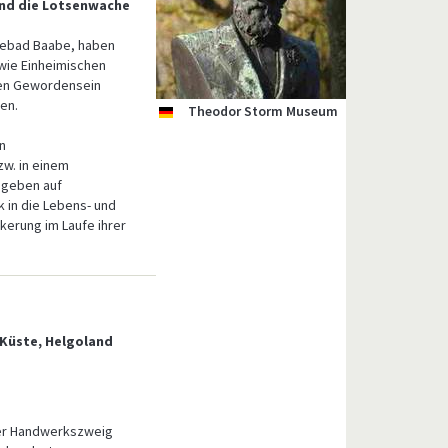
nd die Lotsenwache
ebad Baabe, haben
 wie Einheimischen
hen Gewordensein
chen.
Auswandererhaus
Theodor Storm Museum
Ocean Wave
Kunsthalle Emden
Kugelbake
Wasserschloss
Mönchguter Museen
Tauchgondel
Fischerstube
Deutsches
Pfarrwitwenhaus
Emssperrwerk
Alte Seilerei
Zuiderzeemuseum
BLUMENREICH
Danewerk und
Magister Troels
de
de
de
de
de
de
de
de
de
de
de
de
de
nl
de
de
de
Mellenthin
Bernsteinmuseum
Blumenhalle &
Danewerkmuseum
ARNKIELPARK
Gartenpark
en
w. in einem
 geben auf
k in die Lebens- und
kerung im Laufe ihrer
, Küste, Helgoland
iger Handwerkszweig