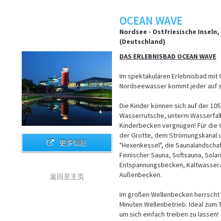
OCEAN WAVE
Nordsee - Ostfriesische Inseln
(Deutschland)
DAS ERLEBNISBAD OCEAN WAVE
Im spektakulären Erlebnisbad mit O
Nordseewasser kommt jeder auf s
Die Kinder können sich auf der 10
Wasserrutsche, unterm Wasserfall
Kinderbecken vergnügen! Für die 
der Grotte, dem Strömungskanal
更多信息
"Hexenkessel", die Saunalandscha
Finnischer Sauna, Softsauna, Solar
Entspannungsbecken, Kaltwasser
Außenbecken.
返回至主页
Im großen Wellenbecken herrscht h
Minuten Wellenbetrieb. Ideal zum 
um sich einfach treiben zu lassen!