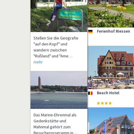
Stellen Sie die Geografie
Ferienhof Riessen
de
"auf den Kopf" und
wandern zwischen
"Rußland" und "Ame…
mehr
Beach Hotel
be
Das Marine-Ehrenmal als
Gedenkstätte und
Mahnmal gehört zum
Besucherprogramm in…
mehr