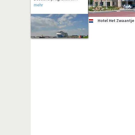
Hotel Het Zwaantje
nl
Ferien am Meer anders
erleben. Eine der
seltenen
Schiffsüberführungen
sollten…
mehr
Ferien am Meer und