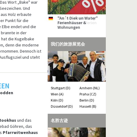
. Das Wort „Bake" war
r Seezeichen. Und
, aus Holz erbaute
"An´t Diek un Water"
Zimmervermittlung
Strandhotel Bene
Hotel Aquantis
Strandhäuser am
Ferienanlage ZUM KNIRK
de
de
de
de
de
de
er Punkt für die
Ferienhäuser &
Ahrenshooper Ferien
Leuchtturm
e Elbe endet und die
Wohnungen
 brannte in der
e hat die Kugelbake
我们的旅游展览会
ren, denn die moderne
bernommen. Dennoch ist
Ausflugsziel und steht
EEN
Stuttgart (D)
Arnhem (NL)
 Bodden
Wien (A)
Praha (CZ)
Köln (D)
Berlin (D)
Düsseldorf (D)
Hasselt (B)
Rookhus
und das
名胜古迹
ebad Göhren, das
as
Pfarrwitwenhaus