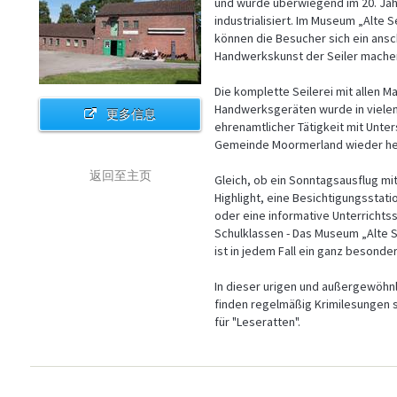
und wurde überwiegend im 20. Ja
industrialisiert. Im Museum „Alte S
können die Besucher sich ein ansc
Handwerkskunst der Seiler mache
Die komplette Seilerei mit allen M
Handwerksgeräten wurde in viele
更多信息
ehrenamtlicher Tätigkeit mit Unte
Gemeinde Moormerland wieder her
返回至主页
Gleich, ob ein Sonntagsausflug m
Highlight, eine Besichtigungsstati
oder eine informative Unterrichts
Schulklassen - Das Museum „Alte S
ist in jedem Fall ein ganz besonder
In dieser urigen und außergewöh
finden regelmäßig Krimilesungen s
für "Leseratten".