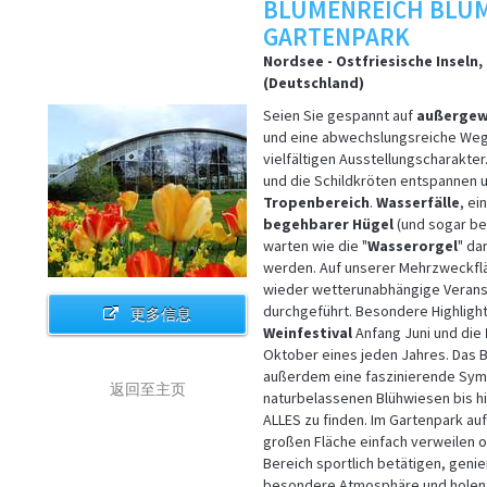
BLUMENREICH BLU
GARTENPARK
Nordsee - Ostfriesische Inseln
(Deutschland)
Seien Sie gespannt auf
außergew
und eine abwechslungsreiche Weg
vielfältigen Ausstellungscharakter
und die Schildkröten entspannen 
Tropenbereich
.
Wasserfälle
, ei
begehbarer Hügel
(und sogar be
warten wie die "
Wasserorgel
" da
werden. Auf unserer Mehrzweckf
wieder wetterunabhängige Verans
durchgeführt. Besondere Highlight
更多信息
Weinfestival
Anfang Juni und die
Oktober eines jeden Jahres. Das 
außerdem eine faszinierende Symp
返回至主页
naturbelassenen Blühwiesen bis h
ALLES zu finden. Im Gartenpark auf
großen Fläche einfach verweilen od
Bereich sportlich betätigen, geni
besondere Atmosphäre und holen S