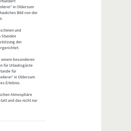
hrhundert
eilerei“ in Oldersum
hauliches Bild von der
n.
aschinen und
n Stunden
rstützung der
gerichtet.
it einem besonderen
on für Urlaubsgäste
stunde für
eilerei“ in Oldersum
es Erlebnis.
nlichen Atmosphäre
tatt und das nicht nur