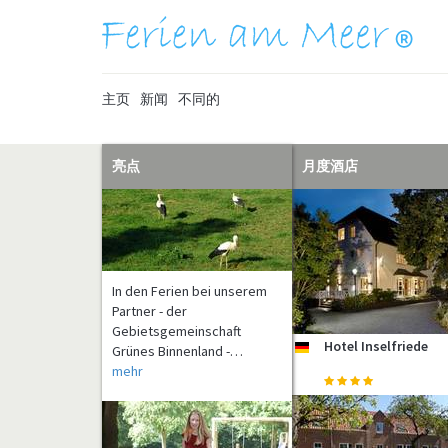
主页
新闻
不同的
亮点
月度酒店
In den Ferien bei unserem
Partner - der
Gebietsgemeinschaft
Grünes Binnenland -…
mehr
Hotel Inselfriede
de