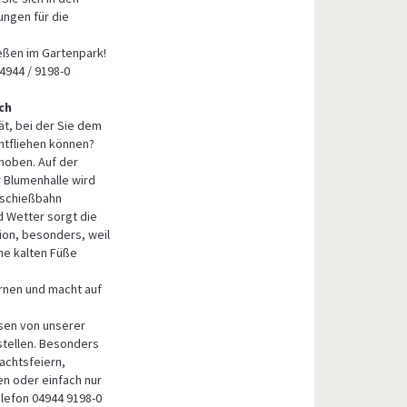
ngen für die
eßen im Gartenpark!
04944 / 9198-0
ch
tät, bei der Sie dem
ntfliehen können?
ehoben. Auf der
Blumenhalle wird
kschießbahn
d Wetter sorgt die
ion, besonders, weil
ine kalten Füße
ernen und macht auf
isen von unserer
estellen. Besonders
achtsfeiern,
en oder einfach nur
elefon 04944 9198-0