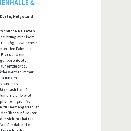
MENHALLE &
, Küste, Helgoland
öhnliche Pflanzen
eführung mit einem
. Die Vögel zwitschern
unter den Palmen im
n
Fluss
und ein
gehbare Beete!)
rauf entdeckt zu
läche werden immer
taltungen
s sind das
Biernacht
am 2.
Blumenreich bietet
honie in grün! Von
in zu Themengärten ist
 der über fünf Hektar
er sich im Thai-Chi-
eßen Sie dabei die
ie sich in den