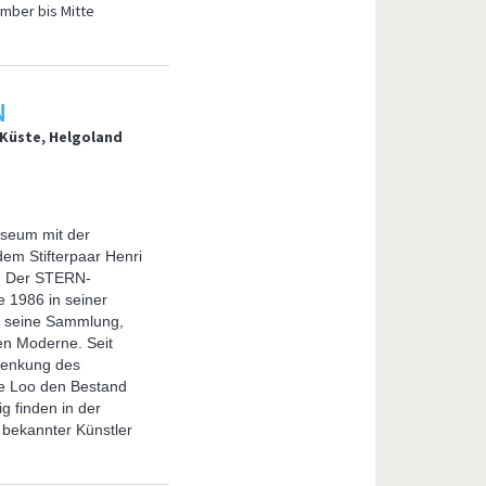
mber bis Mitte
N
, Küste, Helgoland
seum mit der
em Stifterpaar Henri
. Der STERN-
e 1986 in seiner
r seine Sammlung,
en Moderne. Seit
henkung des
de Loo den Bestand
 finden in der
 bekannter Künstler