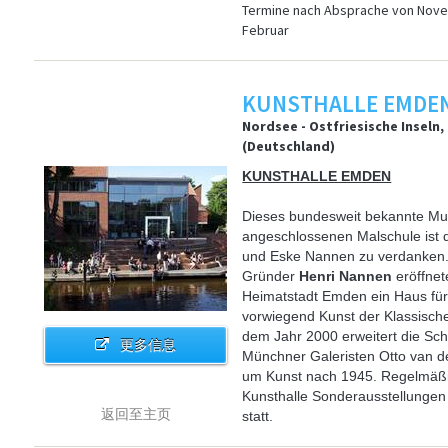
Termine nach Absprache von Nove
Februar
KUNSTHALLE EMDE
Nordsee - Ostfriesische Inseln
(Deutschland)
KUNSTHALLE EMDEN
Dieses bundesweit bekannte Mu
angeschlossenen Malschule ist d
und Eske Nannen zu verdanken
Gründer
Henri Nannen
eröffnet
Heimatstadt Emden ein Haus fü
vorwiegend Kunst der Klassisch
dem Jahr 2000 erweitert die Sc
更多信息
Münchner Galeristen Otto van 
um Kunst nach 1945. Regelmäßig
Kunsthalle Sonderausstellungen
返回至主页
statt.