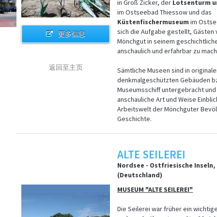
in Groß Zicker, der
Lotsenturm u
im Ostseebad Thiessow und das
Küstenfischermuseum
im Ostse
sich die Aufgabe gestellt, Gästen
更多信息
Mönchgut in seinem geschichtlic
anschaulich und erfahrbar zu ma
返回至主页
Sämtliche Museen sind in original
denkmalgeschützten Gebäuden bz
Museumsschiff untergebracht und
anschauliche Art und Weise Einblic
Arbeitswelt der Mönchguter Bevöl
Geschichte.
ALTE SEILEREI
Nordsee - Ostfriesische Inseln
(Deutschland)
MUSEUM "ALTE SEILEREI"
Die Seilerei war früher ein wicht