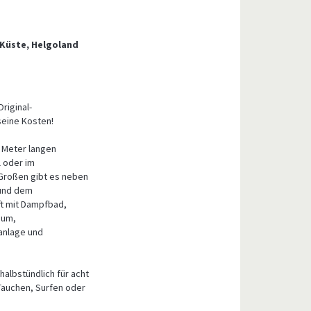
, Küste, Helgoland
riginal-
eine Kosten!
5 Meter langen
 oder im
Großen gibt es neben
 und dem
ft mit Dampfbad,
ium,
anlage und
albstündlich für acht
Tauchen, Surfen oder