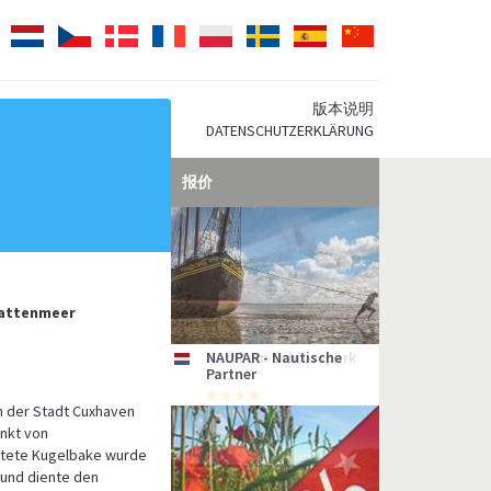
Japanisch
Nederlands
Česky
Dansk
Français
Polski
Svenska
Español
Chinesisch
版本说明
DATENSCHUTZERKLÄRUNG
报价
Wattenmeer
NAUPAR - Nautische
Hotel am Schlosspark
Ostseehotel Dierhagen
Hotel Aquamarin
Gästehaus Uthörn
Hotel Villa Weststrand
Hotel Inselfriede
nl
de
de
de
de
de
de
Partner
n der Stadt Cuxhaven
unkt von
chtete Kugelbake wurde
 und diente den