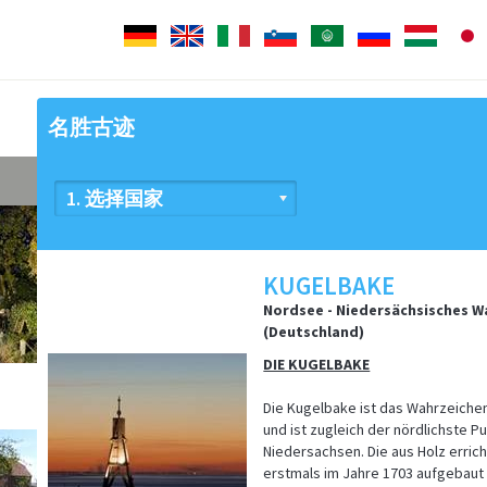
Deutsch
English
Italiano
Slovenščina
Arabisch
Pусский
Magyar
名胜古迹
1. 选择国家
KUGELBAKE
Nordsee - Niedersächsisches 
(Deutschland)
DIE KUGELBAKE
Die Kugelbake ist das Wahrzeiche
und ist zugleich der nördlichste P
Niedersachsen. Die aus Holz erri
erstmals im Jahre 1703 aufgebaut