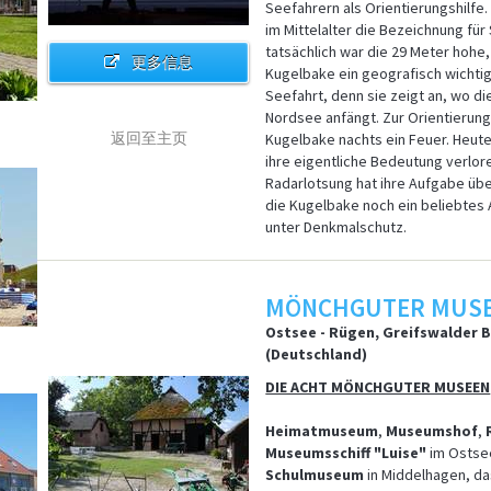
Seefahrern als Orientierungshilfe
im Mittelalter die Bezeichnung fü
tatsächlich war die 29 Meter hohe
更多信息
Kugelbake ein geografisch wichtig
Seefahrt, denn sie zeigt an, wo di
Nordsee anfängt. Zur Orientierung
返回至主页
Kugelbake nachts ein Feuer. Heut
ihre eigentliche Bedeutung verlo
Radarlotsung hat ihre Aufgabe ü
die Kugelbake noch ein beliebtes 
unter Denkmalschutz.
MÖNCHGUTER MUS
Ostsee - Rügen, Greifswalder
(Deutschland)
DIE ACHT MÖNCHGUTER MUSEEN
Heimatmuseum
,
Museumshof
,
Museumsschiff "Luise"
im Ostse
Schulmuseum
in Middelhagen, d