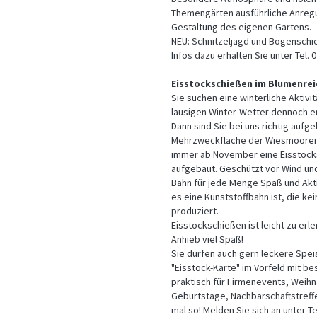
Themengärten ausführliche Anregu
Gestaltung des eigenen Gartens.
NEU: Schnitzeljagd und Bogenschi
Infos dazu erhalten Sie unter Tel. 
Eisstockschießen im Blumenrei
Sie suchen eine winterliche Aktivi
lausigen Winter-Wetter dennoch e
Dann sind Sie bei uns richtig aufg
Mehrzweckfläche der Wiesmoorer 
immer ab November eine Eisstoc
aufgebaut. Geschützt vor Wind un
Bahn für jede Menge Spaß und Akt
es eine Kunststoffbahn ist, die ke
produziert.
Eisstockschießen ist leicht zu erl
Anhieb viel Spaß!
Sie dürfen auch gern leckere Spe
"Eisstock-Karte" im Vorfeld mit b
praktisch für Firmenevents, Weihn
Geburtstage, Nachbarschaftstreff
mal so! Melden Sie sich an unter T