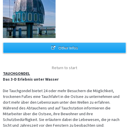
Die „Erlebnisgolfanlage“ direkt neben dem „Blumenreich“ bietet
Spiel, Spannung…
mehr
Other Infos
Das Marine-Ehrenmal als Gedenkstätte und Mahnmal gehört zum
Besucherprogramm in…
mehr
Return to start
TAUCHGONDEL
Das 3-D Erlebnis unter Wasser
Die Tauchgondel bietet 24 oder mehr Besuchern die Möglichkeit,
trockenen Fußes eine Tauchfahrt in die Ostsee zu unternehmen und
dort mehr über den Lebensraum unter den Wellen zu erfahren.
Während des Abtauchens und auf Tauchstation informieren die
Mitarbeiter über die Ostsee, ihre Bewohner und ihre
Schutzbedürftigkeit. Sie erläutern dabei die Lebewesen, die je nach
An einem der schönsten Strände der holländischer Nordseeküste
Sicht und Jahreszeit vor den Fenstern zu beobachten sind:
liegt Callantsoog.…
mehr