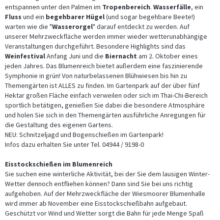
entspannen unter den Palmen im
Tropenbereich
.
Wasserfälle
, ein
Fluss
und ein
begehbarer Hügel
(und sogar begehbare Beete!)
warten wie die "
Wasserorgel
" darauf entdeckt zu werden. Auf
unserer Mehrzweckfläche werden immer wieder wetterunabhängige
Veranstaltungen durchgeführt. Besondere Highlights sind das
Weinfestival
Anfang Juni und die
Biernacht
am 2. Oktober eines
jeden Jahres. Das Blumenreich bietet außerdem eine faszinierende
Symphonie in grün! Von naturbelassenen Blühwiesen bis hin zu
Themengärten ist ALLES zu finden. Im Gartenpark auf der über fünf
Hektar großen Fläche einfach verweilen oder sich im Thai-Chi-Bereich
sportlich betätigen, genießen Sie dabei die besondere Atmosphäre
und holen Sie sich in den Themengärten ausführliche Anregungen für
die Gestaltung des eigenen Gartens.
NEU: Schnitzeljagd und Bogenschießen im Gartenpark!
Infos dazu erhalten Sie unter Tel. 04944 / 9198-0
Eisstockschießen im Blumenreich
Sie suchen eine winterliche Aktivität, bei der Sie dem lausigen Winter-
Wetter dennoch entfliehen können? Dann sind Sie bei uns richtig
aufgehoben. Auf der Mehrzweckfläche der Wiesmoorer Blumenhalle
wird immer ab November eine Eisstockschießbahn aufgebaut.
Geschützt vor Wind und Wetter sorgt die Bahn für jede Menge Spaß