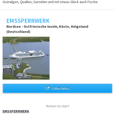
Grünalgen, Quallen, Garnelen und mit etwas Glück auch Fische.
EMSSPERRWERK
Nordsee - Ostfriesische Inseln, Küste, Helgoland
(Deutschland)
Eines der bekanntesten Bauwerke Deutschlands ist das Holstentor in
Lübeck.…
mehr
Other Infos
Traditionelle Segelschiffe auf dem Ijsselmeer, Wattenmeer und den
friesischen…
mehr
Return to start
EMSSPERRWERK