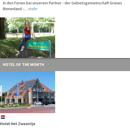
Stellen Sie die Geografie "auf den Kopf" und wandern zwischen
"Rußland" und "Ame…
mehr
HOTEL OF THE MONTH
Ferien am Meer anders erleben. Eine der seltenen
nl
Schiffsüberführungen sollten…
mehr
Hotel Het Zwaantje