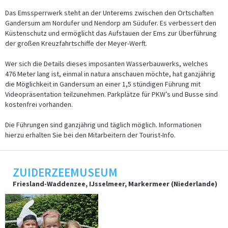
Das Emssperrwerk steht an der Unterems zwischen den Ortschaften
Gandersum am Nordufer und Nendorp am Südufer. Es verbessert den
Küstenschutz und ermöglicht das Aufstauen der Ems zur Überführung
der großen Kreuzfahrtschiffe der Meyer-Werft.
Wer sich die Details dieses imposanten Wasserbauwerks, welches
476 Meter lang ist, einmal in natura anschauen möchte, hat ganzjährig
die Möglichkeit in Gandersum an einer 1,5 stündigen Führung mit
Videopräsentation teilzunehmen. Parkplätze für PKW’s und Busse sind
kostenfrei vorhanden.
Etwas finden ist immer etwas Besonderes und einen Bernstein am
endlosen Strand…
mehr
Die Führungen sind ganzjährig und täglich möglich. Informationen
hierzu erhalten Sie bei den Mitarbeitern der Tourist-Info.
ZUIDERZEEMUSEUM
Friesland-Waddenzee, IJsselmeer, Markermeer (Niederlande)
Hunde lieben die Strände der Lübecker Bucht! Unsere maritimen
Strandhäuser am…
mehr