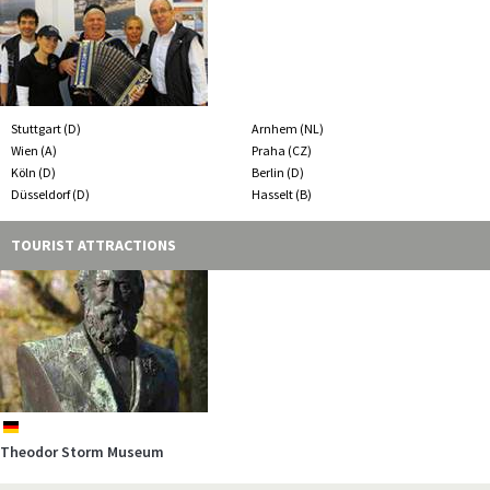
Stuttgart (D)
Arnhem (NL)
Wien (A)
Praha (CZ)
Köln (D)
Berlin (D)
Düsseldorf (D)
Hasselt (B)
TOURIST ATTRACTIONS
de
de
de
de
de
de
de
de
de
de
de
de
de
nl
de
de
de
Auswandererhaus
Theodor Storm Museum
Ocean Wave
Kunsthalle Emden
Kugelbake
Wasserschloss Mellenthin
Mönchguter Museen
Tauchgondel
Fischerstube
Deutsches Bernsteinmuseum
Pfarrwitwenhaus
Emssperrwerk
Alte Seilerei
Zuiderzeemuseum
BLUMENREICH Blumenhalle & Gartenpark
Danewerk und Danewerkmuseum
Magister Troels ARNKIELPARK