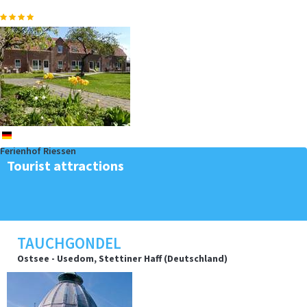
So malte der berühmte Pieter Mondriaan die Mühle von Domburg.
Verbringen Sie…
mehr
de
Ferienhof Riessen
Tourist attractions
Mögen Sie die roten Nasen? Dann sind Sie bei unserem Ferien am
Meer Partner, dem…
mehr
TAUCHGONDEL
Ostsee - Usedom, Stettiner Haff (Deutschland)