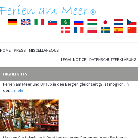
Deutsch
English
Italiano
Slovenščina
Arabisch
Pусский
Magyar
Japanisch
Nederla
Dansk
Français
Polski
Svenska
Español
HOME
PRESS
MISCELLANEOUS
LEGAL NOTICE
DATENSCHUTZERKLÄRUNG
Ferien am Meer und Urlaub in den Bergen gleichzeitig? Ist möglich, in
HIGHLIGHTS
der…
mehr
Machen Sie Urlaub im U-Boot bei unserem Ferien am Meer Partner in
Neukamp auf…
mehr