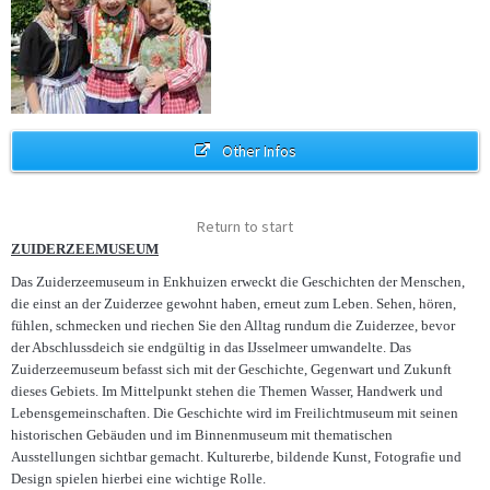
Other Infos
In der Nähe unseres Ferien am Meer-Partners, dem allseits
Return to start
bekannten…
mehr
ZUIDERZEEMUSEUM
Das Zuiderzeemuseum in Enkhuizen erweckt die Geschichten der Menschen,
die einst an der Zuiderzee gewohnt haben, erneut zum Leben. Sehen, hören,
fühlen, schmecken und riechen Sie den Alltag rundum die Zuiderzee, bevor
der Abschlussdeich sie endgültig in das IJsselmeer umwandelte. Das
Zuiderzeemuseum befasst sich mit der Geschichte, Gegenwart und Zukunft
dieses Gebiets. Im Mittelpunkt stehen die Themen Wasser, Handwerk und
Lebensgemeinschaften. Die Geschichte wird im Freilichtmuseum mit seinen
historischen Gebäuden und im Binnenmuseum mit thematischen
Ausstellungen sichtbar gemacht. Kulturerbe, bildende Kunst, Fotografie und
Kunst und Kultur reichen sich bei unserem Ferien am Meer Partner an
Design spielen hierbei eine wichtige Rolle.
der Ostsee,…
mehr